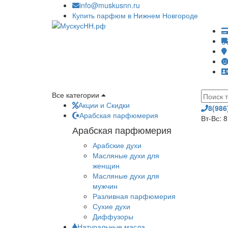
info@muskusnn.ru
Купить парфюм в Нижнем Новгороде
Все категории
Акции и Скидки
8(986
Арабская парфюмерия
Вт-Вс: 
Арабская парфюмерия
Арабские духи
Масляные духи для
женщин
Масляные духи для
мужчин
Разливная парфюмерия
Сухие духи
Диффузоры
Натуральные масла