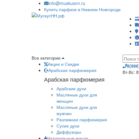
info@muskusnn.ru
Купить парфюм в Нижнем Новгороде
Все категории
Акции и Скидки
8(986
Арабская парфюмерия
Вт-Вс: 
Арабская парфюмерия
Арабские духи
Масляные духи для
женщин
Масляные духи для
мужчин
Разливная парфюмерия
Сухие духи
Диффузоры
Натуральные масла