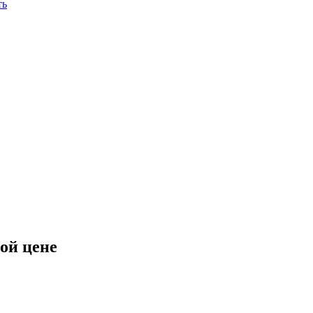
ть
ой цене