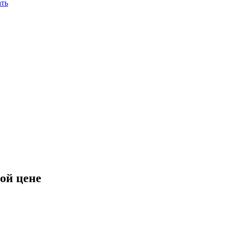
ть
ой цене